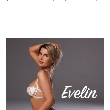
Größe
165
BH
75 C