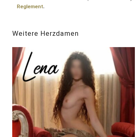
Reglement
.
Weitere Herzdamen
Größe
170
BH
75 B