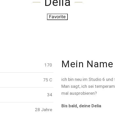
Delia
Favorite
Mein Name i
170
ich bin neu im Studio 6 un
75 C
Man sagt, ich sei temperame
mal ausprobieren?
34
Bis bald, deine Delia
28 Jahre