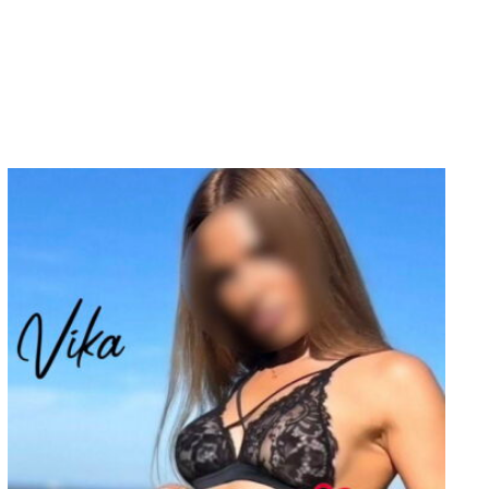
Größe
165
BH
75 B