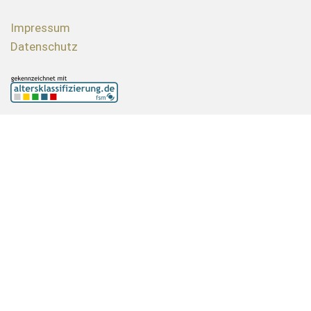
Impressum
Datenschutz
Wir bitten um freundliche Beachtung
Die angegebenen Preise für alle Massagen sind
Richtwerte. Jede Dienstleisterin vereinbart Ihren
Service und den dazugehörigen Preis selbstständig mit
Ihnen! Um Missverständnisse zu vermeiden, möchten
wir Sie darauf hinweisen, dass es sich bei unseren
sinnlichen Massagen nicht um Geschlechts- oder
Oralverkehr handelt.